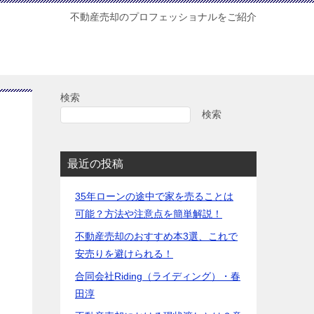
不動産売却のプロフェッショナルをご紹介
検索
検索
最近の投稿
35年ローンの途中で家を売ることは
可能？方法や注意点を簡単解説！
不動産売却のおすすめ本3選、これで
安売りを避けられる！
合同会社Riding（ライディング）・春
田淳